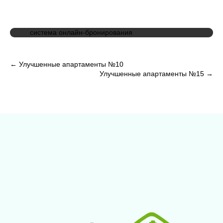
система онлайн-бронирования
Навигация
←
Улучшенные апартаменты №10
Улучшенные апартаменты №15
→
по
записям