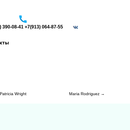
) 390-08-41 +7(913) 064-87-55
border="0">
акты
Patricia Wright
Maria Rodriguez
→