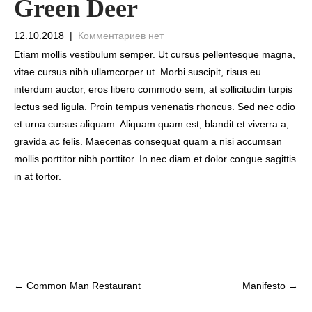
Green Deer
12.10.2018
|
Комментариев нет
Etiam mollis vestibulum semper. Ut cursus pellentesque magna,
vitae cursus nibh ullamcorper ut. Morbi suscipit, risus eu
interdum auctor, eros libero commodo sem, at sollicitudin turpis
lectus sed ligula. Proin tempus venenatis rhoncus. Sed nec odio
et urna cursus aliquam. Aliquam quam est, blandit et viverra a,
gravida ac felis. Maecenas consequat quam a nisi accumsan
mollis porttitor nibh porttitor. In nec diam et dolor congue sagittis
in at tortor.
Навигация
←
Common Man Restaurant
Manifesto
→
по