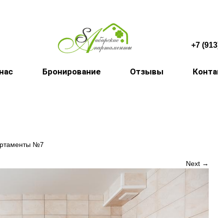
+7 (913
 нас
Бронирование
Отзывы
Конт
артаменты №7
Next →