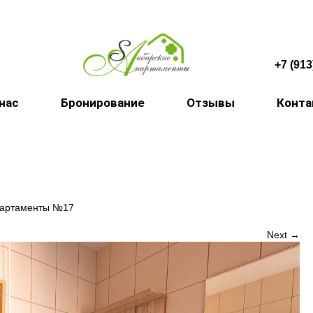
+7 (913
 нас
Бронирование
Отзывы
Конт
партаменты №17
Next →